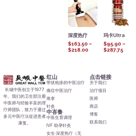
深度热疗
玛卡Ultra
$
163.50
–
$
95.90
–
$
218.00
$
287.75
红山
点击链接
带状疱疹的中医治疗
关于我们
长城中医创立于1977
痛症中医治疗
治疗项目
年。我们的卫生部注册
推拿
医师
中医师与经验丰富的理
针灸
商店
疗师团队，致力于通过
中峇鲁
博客
多元中医疗法促进患者
中医生育调理
联系我们
康复。
IVF 助孕针灸
女生·深度热疗（无