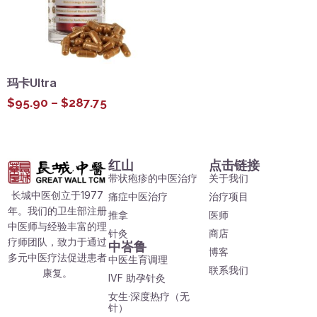
玛卡Ultra
$
95.90
–
$
287.75
红山
点击链接
带状疱疹的中医治疗
关于我们
长城中医创立于1977
痛症中医治疗
治疗项目
年。我们的卫生部注册
推拿
医师
中医师与经验丰富的理
针灸
商店
疗师团队，致力于通过
中峇鲁
博客
多元中医疗法促进患者
中医生育调理
联系我们
康复。
IVF 助孕针灸
女生·深度热疗（无
针）